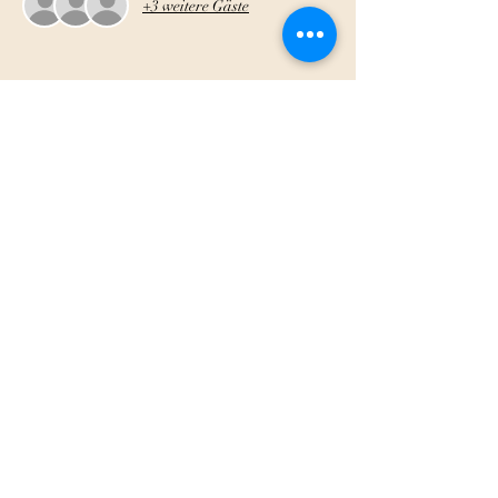
+3 weitere Gäste
Diese Veranstaltung teilen
AOIG-Stammtisch Lahn-Dill
stammtischlahndill@gmail.com
©2023 von AOIG-Stammtisch Lahn-Dill. Erstellt mit
Wix.com