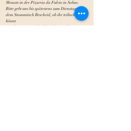
Monats in der Pizzeria da Fulvio in Solms. 
Bitte gebt uns bis spätestens zum Dienstag vor 
dem Stammtisch Bescheid, ob ihr teilnehmen 
könnt.
Wir freuen uns auf zahlreiches Erscheinen!
Herzliche Grüße,
Mehr anzeigen
Antworten
Diese Veranstaltung teilen