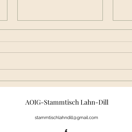
Ein Klassiker ist zu verkaufen
Omega B
Hallo liebe Oldtimerfreunde, mich
erreichte eine Nachricht für den
Verkauf eines Opel Omega B und
Früh
die Bitte, die Anfrage an Euch
weiterzuleiten. Bilder und Daten
könnt ihr unter der unten
stehenden D
AOIG-Stammtisch Lahn-Dill
stammtischlahndill@gmail.com