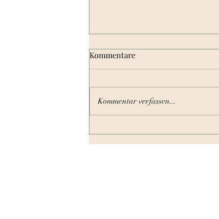
Meine Empfehlung für eine
Kommentare
professionelle
Fahrzeugillustration
Ich möchte Euch gerne Robin
vorstellen, ein sehr guter Freund
Kommentar verfassen...
von uns. Er ist Illustrator und
Grafikdesigner und erstellt unter
anderem professionelle
Fahrzeugillustrationen. Falls
jemand von euch sei