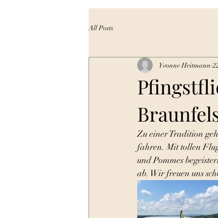
All Posts
Yvonne Heitmann
2
Pfingstfl
Braunfel
Zu einer Tradition geh
fahren. Mit tollen Fl
und Pommes begeister
ab. Wir freuen uns sch