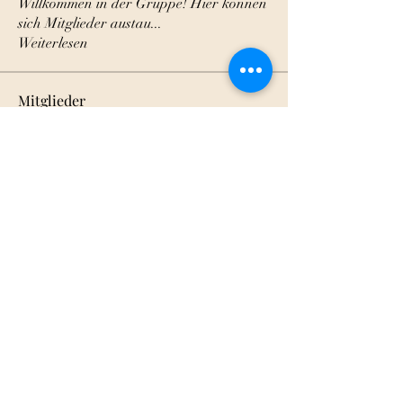
Willkommen in der Gruppe! Hier können
sich Mitglieder austau
...
Weiterlesen
Mitglieder
lo-heitmann
Folgen
lo-heitmann
Kai-Uwe
Folgen
Kai-Uwe
Frank Wißbröcker
Folgen
Tamara
Folgen
Tamara
Jens Böhm
Folgen
Alle Mitglieder anzeigen (28)