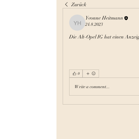
Zurück
Yvonne Heitmann
24.8.2023
Yvonne Heitmann
Die Alt-Opel IG hat einen Anzeig
0
Write a comment...