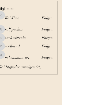
tglieder
Kai-Uwe
Folgen
Kai-Uwe
ralf.puchas
Folgen
ralf.puchas
s.schwiertnia
Folgen
s.schwiertnia
zoellner.d
Folgen
zoellner.d
m.heitmann-wz
Folgen
m.heitmann-wz
le Mitglieder anzeigen (28)